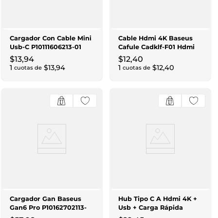
Cargador Con Cable Mini
Cable Hdmi 4K Baseus
Usb-C P10111606213-01
Cafule Cadklf-F01 Hdmi
Palm 1C 30W Us Blanco
Macho A Hdmi Macho 2M
$
13
,
94
$
12
,
40
Negro
1
$
13
,
94
1
$
12
,
40
cuotas de
cuotas de
Cargador Gan Baseus
Hub Tipo C A Hdmi 4K +
Gan6 Pro P10162702113-
Usb + Carga Rápida
00 2C+2U 65W Us Negro
B00052801811-00