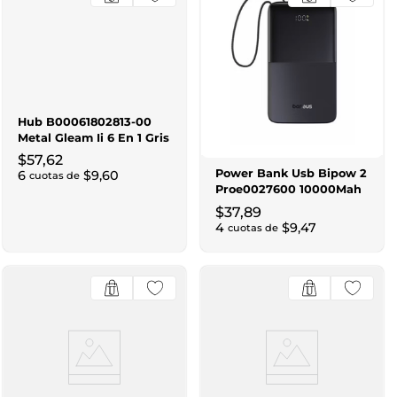
Hub B00061802813-00
Metal Gleam Ii 6 En 1 Gris
$
57
,
62
Power Bank Usb Bipow 2
6
$
9
,
60
cuotas de
Proe0027600 10000Mah
22.5W Cable Negro
$
37
,
89
4
$
9
,
47
cuotas de