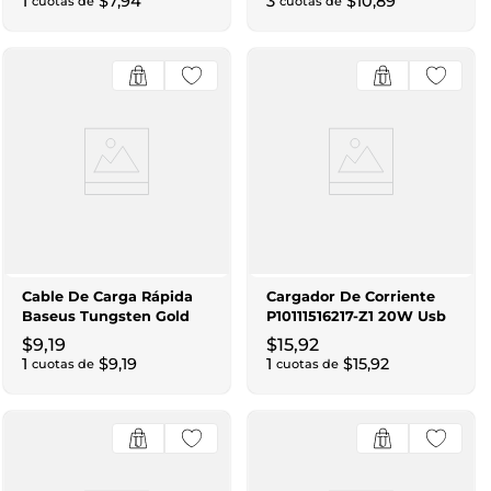
1
$
7
,
94
3
$
10
,
89
cuotas de
cuotas de
Cable De Carga Rápida
Cargador De Corriente
Baseus Tungsten Gold
P10111516217-Z1 20W Usb
Cawj000001 Usb A Type-
+ Tipo C Blanco
$
9
,
19
$
15
,
92
C 100W 1M Negro
1
$
9
,
19
1
$
15
,
92
cuotas de
cuotas de