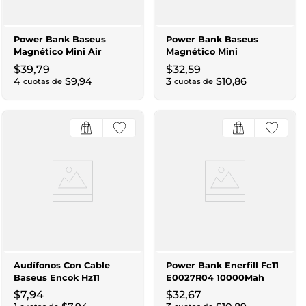
Power Bank Baseus
Power Bank Baseus
Magnético Mini Air
Magnético Mini
P10059002113-00
P10022107113-00
$
39
,
79
$
32
,
59
6000Mah 20W Negro
5000Mah 20W Negro
4
$
9
,
94
3
$
10
,
86
cuotas de
cuotas de
Audífonos Con Cable
Power Bank Enerfill Fc11
Baseus Encok Hz11
E0027R04 10000Mah
A00164200113-Z1 Negro
22.5W Con Pantalla
$
7
,
94
$
32
,
67
Digital Negro