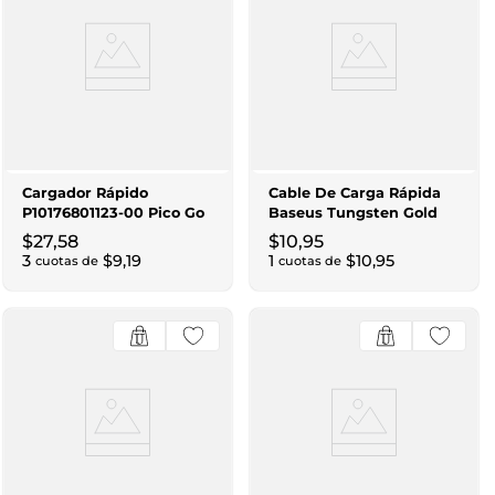
Cargador Rápido
Cable De Carga Rápida
P10176801123-00 Pico Go
Baseus Tungsten Gold
Gan 1C 45W Us Negro
Catwj-01 Type-C A Type-
$
27
,
58
$
10
,
95
C 100W 1M Negro
3
$
9
,
19
1
$
10
,
95
cuotas de
cuotas de