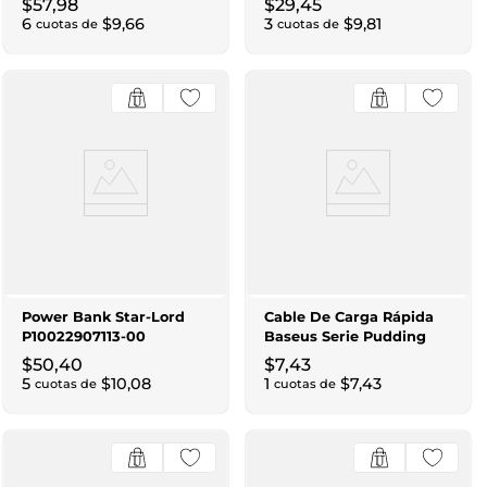
$
57
,
98
$
29
,
45
Ultrajoy Estación De
6
$
9
,
66
3
$
9
,
81
cuotas de
cuotas de
Acoplamiento 5 Puertos
Gris
Power Bank Star-Lord
Cable De Carga Rápida
P10022907113-00
Baseus Serie Pudding
10000Mah 30W Con
P10355702221-B1 Type-C
$
50
,
40
$
7
,
43
Pantalla Digital Negro
A Type-C 100W 1.2M
5
$
10
,
08
1
$
7
,
43
cuotas de
cuotas de
Blanco