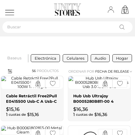
Buscar
Baseus
Electrónica
Celulares
Audio
Hogar
56
PRODUCTOS
ORDENAR POR
FECHA DE RELEASE
Cable Retráctil Free2Pull
Hub Usb Ultrajoy
E0415500 Usb-C A Usb-C
B0005280B811-00 4
100W 1M Negro
Puertos Usb 3.0 15Cm
$
15
,
16
$
16
,
36
Gris
1
$
15
,
16
1
$
16
,
36
cuotas de
cuotas de