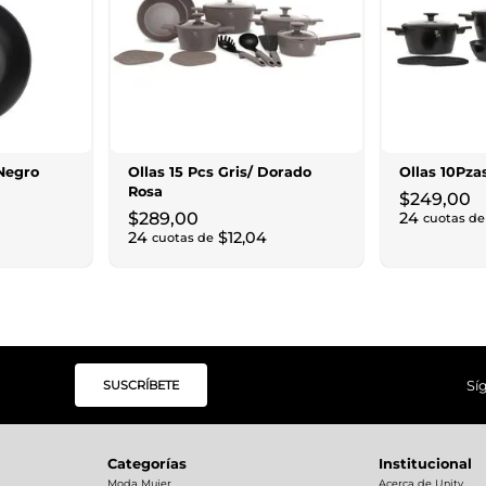
Negro
Ollas 15 Pcs Gris/ Dorado
Ollas 10Pza
Rosa
$
249
,
00
$
289
,
00
24
cuotas de
24
$
12
,
04
cuotas de
SUSCRÍBETE
Sí
Categorías
Institucional
Moda Mujer
Acerca de Unity