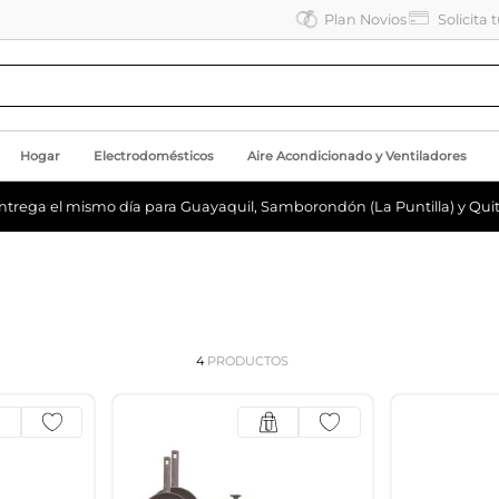
Plan Novios
Solicita 
Hogar
Electrodomésticos
Aire Acondicionado y Ventiladores
ntrega el mismo día para Guayaquil, Samborondón (La Puntilla) y Quit
4
PRODUCTOS