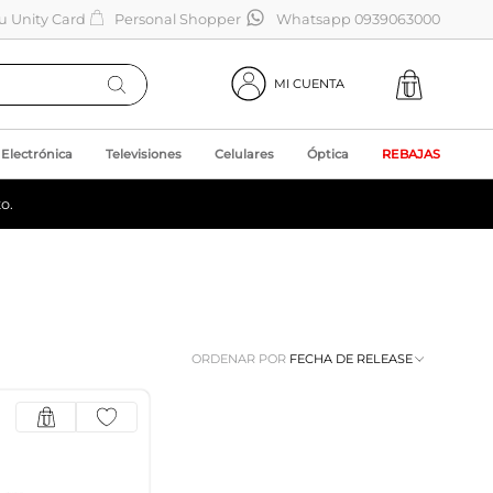
tu Unity Card
Personal Shopper
Whatsapp 0939063000
MI CUENTA
Electrónica
Televisiones
Celulares
Óptica
REBAJAS
o.
ORDENAR POR
FECHA DE RELEASE