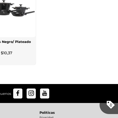
s Negro/ Plateado
$
10
,
37
guenos
Políticas
Privacidad