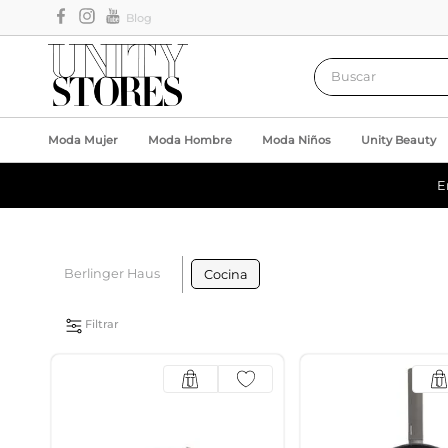
Blog
Buscar
Moda Mujer
Moda Hombre
Moda Niños
Unity Beauty
E
Berlinger Haus
Cocina
Filtrar