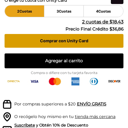
O elige tu cuota con Unity Card
2
Cuotas
3
Cuotas
4
Cuotas
2
cuotas de
$18,43
Precio Final Crédito
$36,86
Comprar con Unity Card
Agregar al carrito
Compra o difiere con tu tarjeta favorita
Por compras superiores a $20
ENVÍO GRATIS
O recógelo hoy mismo en tu
tienda más cercana
Suscríbete
y Obtén 10% de Descuento