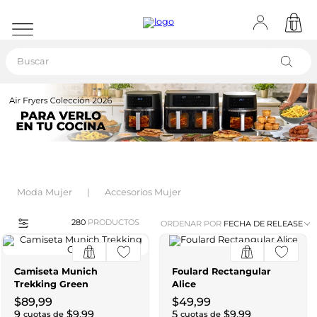
Buscar
Moda Mujer
Accesorios Mujer
280
PRODUCTOS
ORDENAR POR
FECHA DE RELEASE
Camiseta Munich
Foulard Rectangular
Trekking Green
Alice
$
89
,
99
$
49
,
99
9
$
9
,
99
5
$
9
,
99
cuotas de
cuotas de