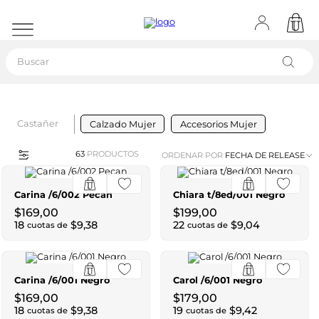
Buscar
Castañer
Calzado Mujer
Accesorios Mujer
63
PRODUCTOS
ORDENAR POR
FECHA DE RELEASE
Carina /6/002 Pecan
Chiara t/8ed/001 Negro
$
169
,
00
$
199
,
00
18
$
9
,
38
22
$
9
,
04
cuotas de
cuotas de
Carina /6/001 Negro
Carol /6/001 Negro
$
169
,
00
$
179
,
00
18
$
9
,
38
19
$
9
,
42
cuotas de
cuotas de