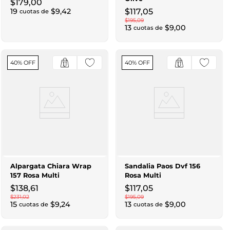
$
179
,
00
19
$
9
,
42
$
117
,
05
cuotas de
$
195
,
09
13
$
9
,
00
cuotas de
40% OFF
40% OFF
Alpargata Chiara Wrap
Sandalia Paos Dvf 156
157 Rosa Multi
Rosa Multi
$
138
,
61
$
117
,
05
$
231
,
02
$
195
,
09
15
$
9
,
24
13
$
9
,
00
cuotas de
cuotas de