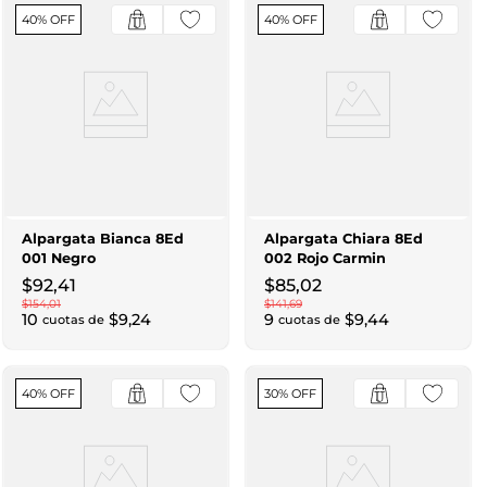
40% OFF
40% OFF
Alpargata Bianca 8Ed
Alpargata Chiara 8Ed
001 Negro
002 Rojo Carmin
$
92
,
41
$
85
,
02
$
154
,
01
$
141
,
69
10
$
9
,
24
9
$
9
,
44
cuotas de
cuotas de
40% OFF
30% OFF