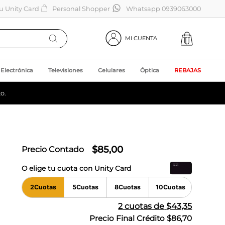
tu Unity Card
Personal Shopper
Whatsapp 0939063000
MI CUENTA
Electrónica
Televisiones
Celulares
Óptica
REBAJAS
o.
$
85
,
00
Precio Contado
O elige tu cuota con Unity Card
2
Cuotas
5
Cuotas
8
Cuotas
10
Cuotas
2
cuotas de
$43,35
Precio Final Crédito
$86,70