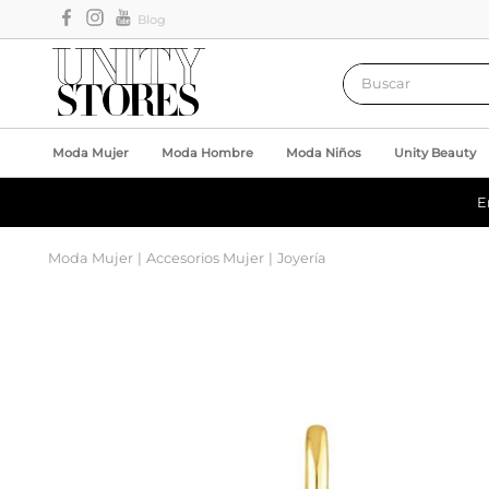
Blog
Buscar
Moda Mujer
Moda Hombre
Moda Niños
Unity Beauty
E
Moda Mujer
Accesorios Mujer
Joyería