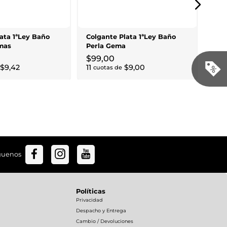
Per
$
9
11
cu
ata 1ªLey Baño
Colgante Plata 1ªLey Baño
mas
Perla Gema
$
99
,
00
$
9
,
42
11
$
9
,
00
cuotas de
guenos
Políticas
Privacidad
Despacho y Entrega
Cambio / Devoluciones