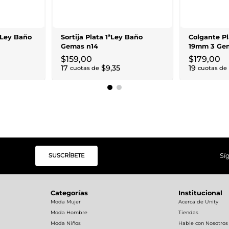
ªLey Baño
Sortija Plata 1ªLey Baño
Colgante Pl
Gemas n14
19mm 3 Ge
$
159
,
00
$
179
,
00
17
$
9
,
35
19
cuotas de
cuotas de
SUSCRÍBETE
Sí
Categorías
Institucional
Moda Mujer
Acerca de Unity
Moda Hombre
Tiendas
Moda Niños
Hable con Nosotros