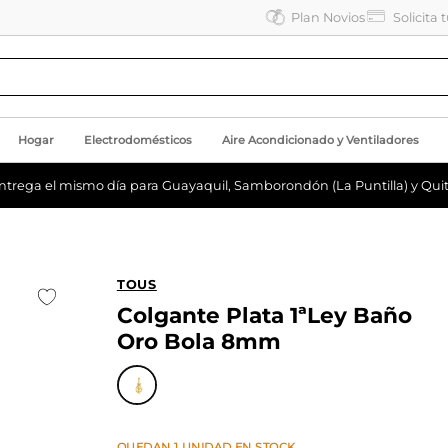
Plan Novios
Solicita 
Hogar
Electrodomésticos
Aire Acondicionado y Ventiladores
ntrega el mismo día para Guayaquil, Samborondón (La Puntilla) y Quit
TOUS
Colgante Plata 1ªLey Baño
Oro Bola 8mm
QUEDAN
1
UNIDAD
EN STOCK