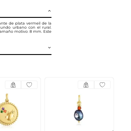
ante de plata vermeil de la
mundo urbano con el rural.
 Tamaño motivo: 8 mm. Este
Col