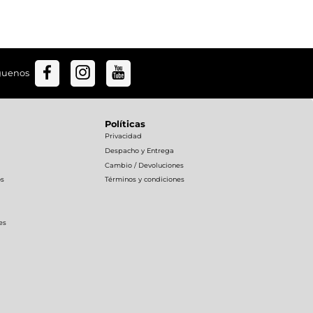
guenos
Políticas
Privacidad
Despacho y Entrega
Cambio / Devoluciones
os
Términos y condiciones
es