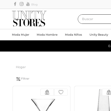
Blog
Buscar
Moda Mujer
Moda Hombre
Moda Niños
Unity Beauty
E
Hogar
Filtrar