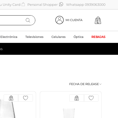
tu Unity Card
Personal Shopper
Whatsapp 0939063000
MI CUENTA
Electrónica
Televisiones
Celulares
Óptica
REBAJAS
o.
FECHA DE RELEASE