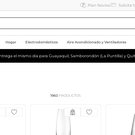
Plan Novios
Solicita 
Hogar
Electrodomésticos
Aire Acondicionado y Ventiladores
ntrega el mismo día para Guayaquil, Samborondón (La Puntilla) y Quit
1960
PRODUCTOS