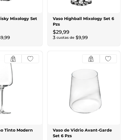
isky Mixology Set
Vaso Highball Mixology Set 6
Pzs
$
29
,
99
$
9
,
99
3
$
9
,
99
cuotas de
no Tinto Modern
Vaso de Vidrio Avant-Garde
Set 6 Pzs