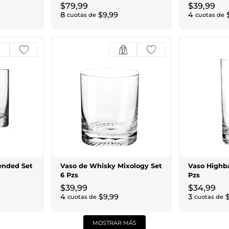
$
79
,
99
$
39
,
99
8
$
9
,
99
4
cuotas de
cuotas de
ended Set
Vaso de Whisky Mixology Set
Vaso Highba
6 Pzs
Pzs
$
39
,
99
$
34
,
99
4
$
9
,
99
3
cuotas de
cuotas de
MOSTRAR MÁS