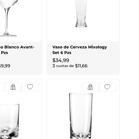
no Blanco Avant-
Vaso de Cerveza Mixology
 Pzs
Set 6 Pzs
$
34
,
99
$
9
,
99
3
$
11
,
66
cuotas de