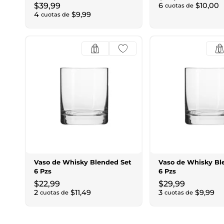
$
39
,
99
6
$
10
,
00
cuotas de
4
$
9
,
99
cuotas de
Vaso de Whisky Blended Set
Vaso de Whisky Bl
6 Pzs
6 Pzs
$
22
,
99
$
29
,
99
2
$
11
,
49
3
$
9
,
99
cuotas de
cuotas de