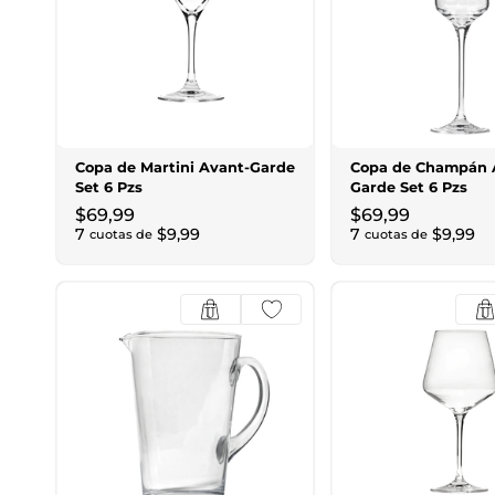
Copa de Martini Avant-Garde
Copa de Champán 
Set 6 Pzs
Garde Set 6 Pzs
$
69
,
99
$
69
,
99
7
$
9
,
99
7
$
9
,
99
cuotas de
cuotas de