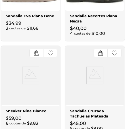
Sandalia Eva Plana Bone
Sandalia Recortes Plana
Negra
$
34
,
99
3
$
11
,
66
$
40
,
00
cuotas de
4
$
10
,
00
cuotas de
Sneaker Nina Blanco
Sandalia Cruzada
Tachuelas Plateada
$
59
,
00
6
$
9
,
83
$
45
,
00
cuotas de
5
$
9
,
00
cuotas de