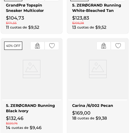
GrandPrø Topspin
5. ZERØGRAND Running
Sneaker Multicolor
White-Bleached Tan
$
104
,
73
$
123
,
83
$
174
,
55
$
206
,
38
11
$
9
,
52
13
$
9
,
52
cuotas de
cuotas de
40% OFF
5. ZERØGRAND Running
Carina /6/002 Pecan
Black Ivory
$
169
,
00
$
132
,
46
18
$
9
,
38
cuotas de
$
220
,
76
14
$
9
,
46
cuotas de