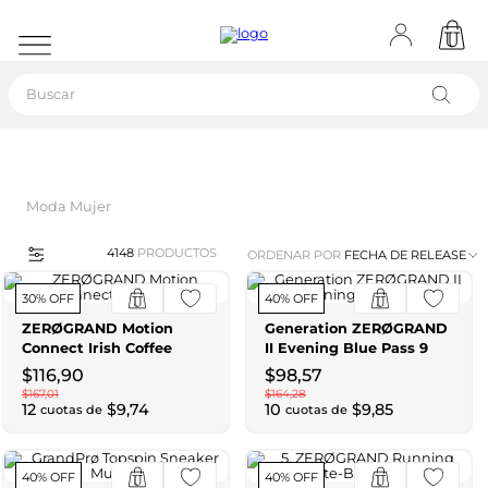
Buscar
Moda Mujer
4148
PRODUCTOS
ORDENAR POR
FECHA DE RELEASE
30% OFF
40% OFF
ZERØGRAND Motion
Generation ZERØGRAND
Connect Irish Coffee
II Evening Blue Pass 9
$
116
,
90
$
98
,
57
$
167
,
01
$
164
,
28
12
$
9
,
74
10
$
9
,
85
cuotas de
cuotas de
40% OFF
40% OFF