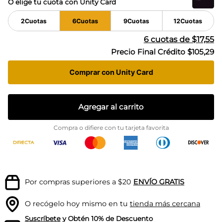
O elige tu cuota con Unity Card
2
Cuotas
6
Cuotas
9
Cuotas
12
Cuotas
6
cuotas de
$17,55
Precio Final Crédito
$105,29
Comprar con Unity Card
Agregar al carrito
Compra o difiere con tu tarjeta favorita
Por compras superiores a $20
ENVÍO GRATIS
O recógelo hoy mismo en tu
tienda más cercana
Suscríbete
y Obtén 10% de Descuento