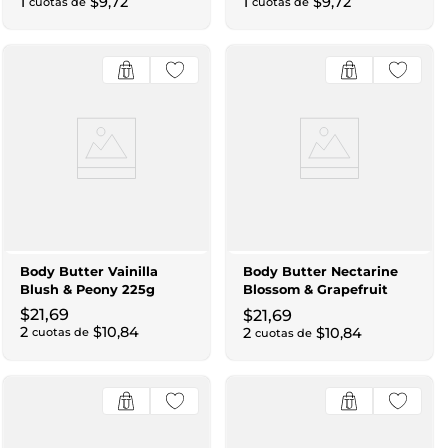
1
$
9
,
72
1
$
9
,
72
cuotas de
cuotas de
Body Butter Vainilla
Body Butter Nectarine
Blush & Peony 225g
Blossom & Grapefruit
225g
$
21
,
69
$
21
,
69
2
$
10
,
84
2
$
10
,
84
cuotas de
cuotas de