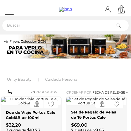
Buscar
Unity Beauty
Cuidado Personal
78
PRODUCTOS
ORDENAR POR
FECHA DE RELEASE
Set de Regalo de Velas
Duo de Viaje Portus Cale
de Té Portus Cale
Gold&Blue 100ml
Gold&Blue
$
32
,
20
$
69
,
00
3
$
10
,
73
7
$
9
,
85
cuotas de
cuotas de