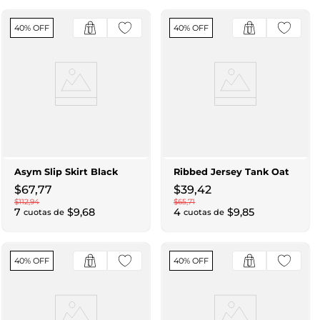
40% OFF
40% OFF
Asym Slip Skirt Black
Ribbed Jersey Tank Oat
$
67
,
77
$
39
,
42
$
112
,
94
$
65
,
71
7
$
9
,
68
4
$
9
,
85
cuotas de
cuotas de
40% OFF
40% OFF