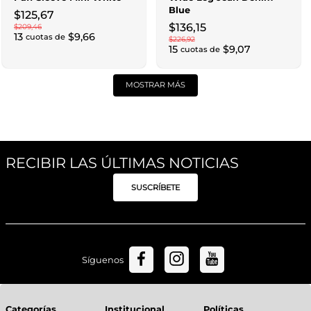
Blue
$
125
,
67
$
136
,
15
$
209
,
46
13
$
9
,
66
cuotas de
$
226
,
92
15
$
9
,
07
cuotas de
MOSTRAR MÁS
RECIBIR LAS ÚLTIMAS NOTICIAS
SUSCRÍBETE
Síguenos
Categorías
Institucional
Políticas