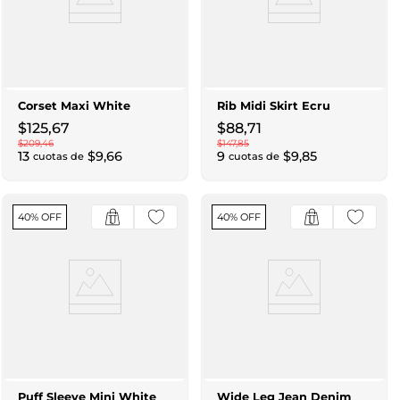
Corset Maxi White
Rib Midi Skirt Ecru
$
125
,
67
$
88
,
71
$
209
,
46
$
147
,
85
13
$
9
,
66
9
$
9
,
85
cuotas de
cuotas de
40% OFF
40% OFF
Puff Sleeve Mini White
Wide Leg Jean Denim