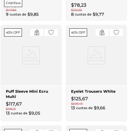
Cristifavs
$
88
,
71
$
78
,
23
$
147
,
85
$
130
,
39
9
$
9
,
85
8
$
9
,
77
cuotas de
cuotas de
40% OFF
40% OFF
Puff Sleeve Mini Ecru
Eyelet Trousers White
Multi
$
125
,
67
$
117
,
67
$
209
,
46
13
$
9
,
66
cuotas de
$
196
,
12
13
$
9
,
05
cuotas de