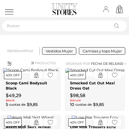
Buscar
WeWoreWhat
Vestidos Mujer
Camisas y tops Mujer
31
PRODUCTOS
ORDENAR POR
FECHA DE RELEASE
40% OFF
40% OFF
Scoop Cami Bodysuit
Smocked Cut Out Maxi
Black
Dress Oat
$
49
,
29
$
98
,
58
$
82
,
15
$
164
,
29
5
$
9
,
85
10
$
9
,
85
cuotas de
cuotas de
40% OFF
40% OFF
Asym Midi Skirt Wheat
Low Rise Trousers Ecru